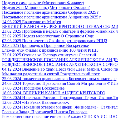
Неделя о самаряныне (Митрополит Филарет)
Неделя Жен Мироносиц. (Митрополит Филарет)
Пасхальное послание архиепископа Софрония 2025 г
Пасхальное послание архиепископа Андроника 2025 г
14.03.2025 Евангелие от Матфея
ВЕЛИКИЙ КАНОН АНДРЕЯ КРИТСКОГО ПЕРВАЯ СЕДМ
23.02.2025 Проповедь в недель о мытаре и фарисее живем как 
23.02.2025 Неделя мясопустная: О Страшном Суде
02.03.2025 Постничество Св. Филарет первоиерарх РПЦЗ
2.03.2025 Проповедь в Прощенное Воскресенье
Блажен муж Фильм к празднованию 100 летия РПЦЗ
22.01.2025 Отошел ко Господу схиигумен Савватий
РОЖДЕСТВЕНСКОЕ ПОСЛАНИЕ АРХИЕПИСКОПА АНДРОН
РОЖДЕСТВЕНСКОЕ ПОСЛАНИЕ АРХЕПИСКОПА СОФРОНИ
04.12.2024 Введение во храм Пресвятой Девы Марии. Слово п
Мы начали радостный и святой Рождественский пост
25.03.2024 торжество православия в Богоявленском монастыре
24.03.2024 Торжество Православия Святой Митрополитъ ФИ
17.03.2024 Прощеное Воскресенье
18.03.2024. ВЕЛИКИЙ КАНОН АНДРЕЯ КРИТСКОГО
15.03.2024 И не стало России... Протодиакон Герман Иванов-
12.03.2024 «На Реках Вавилонских».
10.03.2024 Покаяния отверзи ми двери, Жизнодавче». Святител
Россия и Запад. Протоиерей Никита Григорьев
Рождественское послание епископа Акакия СРПСКА ИС