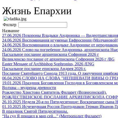
Жизнь Епархии
Фильтр
Название
27.06.2026 Похороны Владыки Андроника — Видеотрансляция
24.06.2026 Воспоминания игуменьи Евфросинии (Молчановой
24.06.2026 Воспоминания о владыке Андронике от иеродиакон
24.06.2026 Слово на погребение Андроника, архиепископа Нь
Пасхальное послание архиепископа Софрония 2026 г
Великденско послание от архиепископа Софрония 2026 г /BG
Easter Message of Archbishop Sophronius, 2026 /ENG
Пасхальное послание епископа Андрея 2026 г.
Послание Святейшего Синода 1913 года. О лжеучении имябож
06.04.2026 СЛОВО НА СЛОВА "НЕПЩЕВАТИ ВИНЫ О ГР
19.01.2026 Праздник Богоявления Господня в Богоявленском мо
Волхвы – мудрецы древности
Рождество Христово Святитель Филарет (Вознесенский).
РОЖДЕСТВЕНСКОЕ ПОСЛАНИЕ АРХИЕПИСКОПА СОФРОНИ
26.10.2025 Неделя 20-я по Пятидесятнице: Воскрешение сына 
01.10.2025 Исчезнувшая Россия Протодиакон Герман Иванов-
В праздник Святой Пятидесятницы.
“На суд Я пришел в мир сей...” (Митрополит Филарет)