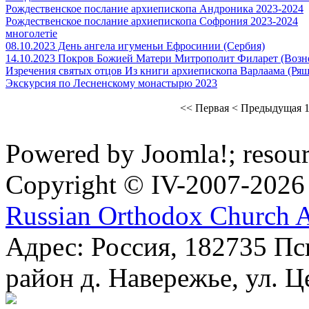
Рождественское послание архиепископа Андроника 2023-2024
Рождественское послание архиепископа Софрония 2023-2024
многолетіе
08.10.2023 День ангела игуменьи Ефросинии (Сербия)
14.10.2023 Покров Божией Матери Митрополит Филарет (Возн
Изречения святых отцов Из книги архиепископа Варлаама (Ряш
Экскурсия по Лесненскому монастырю 2023
<< Первая
< Предыдущая
Powered by Joomla!; resou
Copyright © IV-2007-2026
Russian Orthodox Church 
Адрес: Россия, 182735 Пс
район д. Навережье, ул. Ц