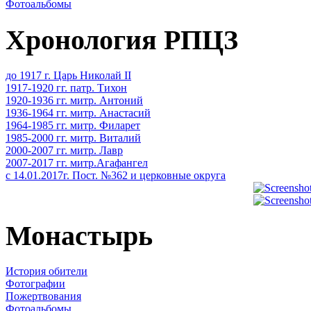
Фотоальбомы
Хронология РПЦЗ
до 1917 г. Царь Николай II
1917-1920 гг. патр. Тихон
1920-1936 гг. митр. Антоний
1936-1964 гг. митр. Анастасий
1964-1985 гг. митр. Филарет
1985-2000 гг. митр. Виталий
2000-2007 гг. митр. Лавр
2007-2017 гг. митр.Агафангел
с 14.01.2017г. Пост. №362 и церковные округа
Монастырь
История обители
Фотографии
Пожертвования
Фотоальбомы